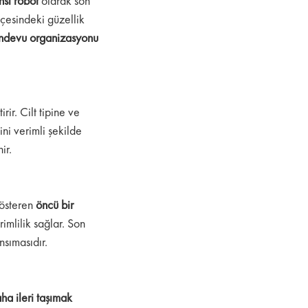
nsı robot
olarak son
lçesindeki güzellik
ndevu organizasyonu
rir. Cilt tipine ve
ni verimli şekilde
ir.
gösteren
öncü bir
imlilik sağlar. Son
sımasıdır.
ha ileri taşımak