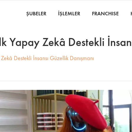
ŞUBELER
İŞLEMLER
FRANCHISE
İlk Yapay Zekâ Destekli İnsa
 Zekâ Destekli İnsansı Güzellik Danışmanı