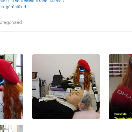
kezinin yeni çalışanı robot Marcelx
lx görüntüleri
ategorized