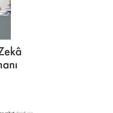
 Zekâ
manı