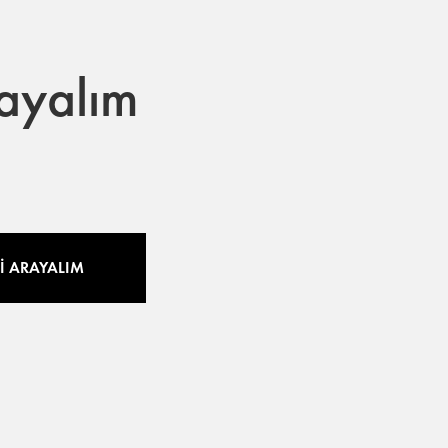
rayalım
Zİ ARAYALIM