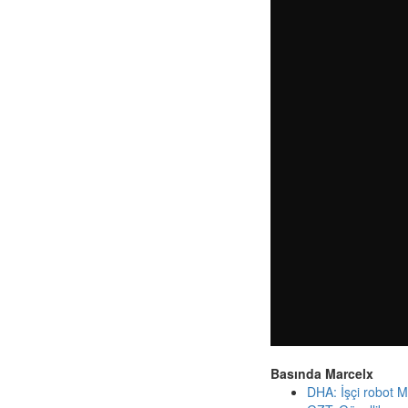
Basında Marcelx
DHA: İşçi robot M