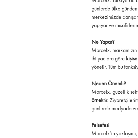
Marcelx, Türkiye’de b
günlerde ülke gündemin
merkezimizde danışan
yapıyor ve misafirleri
Ne Yapar?
Marcelx, markamızın
ihtiyaçlara göre
kişise
yönetir. Tüm bu fonksi
Neden Önemli?
Marcelx, güzellik sek
örnek
tir. Ziyaretçiler
günlerde medyada ve s
Felsefesi
Marcelx’in yaklaşımı, 