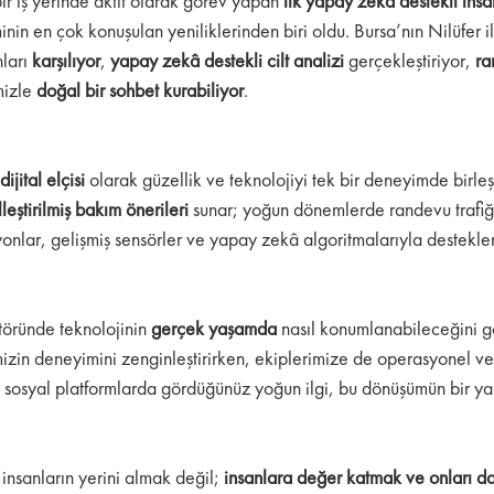
ir iş yerinde aktif olarak görev yapan
ilk yapay zekâ destekli insa
in en çok konuşulan yeniliklerinden biri oldu. Bursa’nın Nilüfer i
ları
karşılıyor
,
yapay zekâ destekli cilt analizi
gerçekleştiriyor,
ra
mizle
doğal bir sohbet kurabiliyor
.
dijital elçisi
olarak güzellik ve teknolojiyi tek bir deneyimde birleşti
lleştirilmiş bakım önerileri
sunar; yoğun dönemlerde randevu trafiği
yonlar, gelişmiş sensörler ve yapay zekâ algoritmalarıyla desteklen
töründe teknolojinin
gerçek yaşamda
nasıl konumlanabileceğini 
imizin deneyimini zenginleştirirken, ekiplerimize de operasyonel ver
osyal platformlarda gördüğünüz yoğun ilgi, bu dönüşümün bir yan
insanların yerini almak değil;
insanlara değer katmak ve onları da