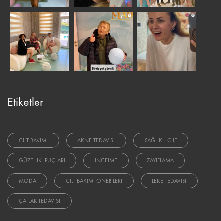
Etiketler
CILT BAKIMI
AKNE TEDAVISI
SAĞLIKLI CILT
GÜZELLIK IPUÇLARI
INCELME
ZAYIFLAMA
MODA
CILT BAKIMI ÖNERILERI
LEKE TEDAVISI
ÇATLAK TEDAVISI