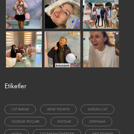
Etiketler
CILT BAKIMI
AKNE TEDAVISI
SAĞLIKLI CILT
GÜZELLIK IPUÇLARI
INCELME
ZAYIFLAMA
MODA
CILT BAKIMI ÖNERILERI
LEKE TEDAVISI